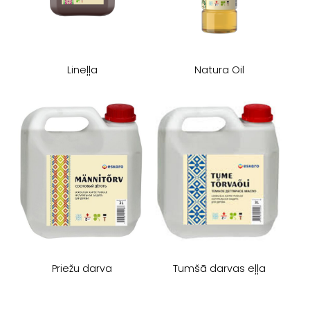
​Lineļļa
​Natura Oil
Priežu darva
​Tumšā darvas eļļa