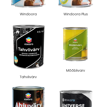
Windoora
Windoora Plus
Mōōblivarv
Tahvlivärv