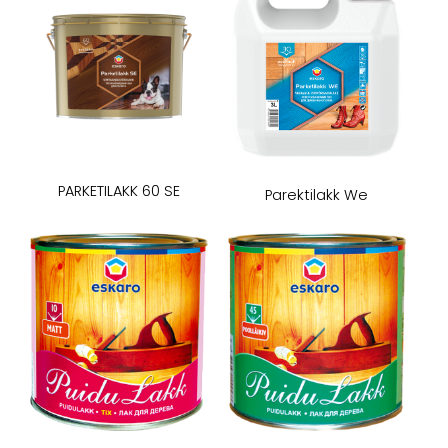
​PARKETILAKK 60 SE​
​Parektilakk We