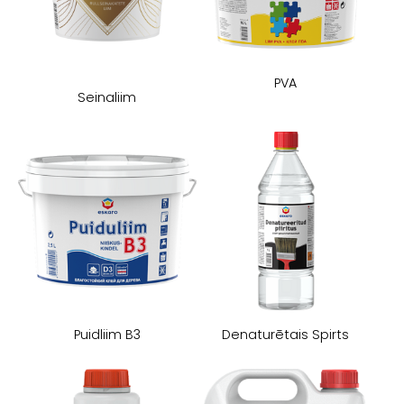
PVA
Seinaliim
Puidliim B3
Denaturētais Spirts