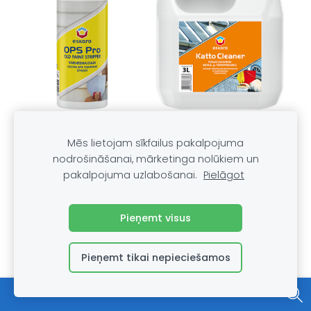
OPS Pro
Katto Cleaner
Mēs lietojam sīkfailus pakalpojuma
nodrošināšanai, mārketinga nolūkiem un
pakalpojuma uzlabošanai.
Pielāgot
Pieņemt visus
Pieņemt tikai nepieciešamos
Styropor