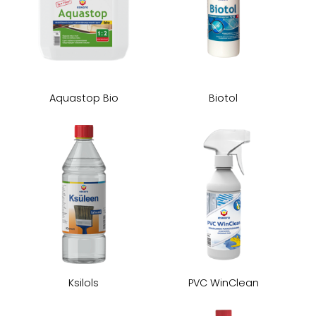
​Aquastop Bio
Biotol
​Ksilols
​PVC WinClean