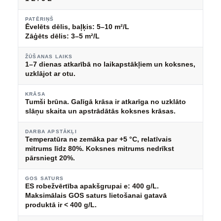
PATĒRIŅŠ
Ēvelēts dēlis, baļķis: 5–10 m²/L
Zāģēts dēlis: 3–5 m²/L
ŽŪŠANAS LAIKS
1–7 dienas atkarībā no laikapstākļiem un koksnes,
uzklājot ar otu.
KRĀSA
Tumši brūna. Galīgā krāsa ir atkarīga no uzklāto
slāņu skaita un apstrādātās koksnes krāsas.
DARBA APSTĀKĻI
Temperatūra ne zemāka par +5 °C, relatīvais
mitrums līdz 80%. Koksnes mitrums nedrīkst
pārsniegt 20%.
GOS SATURS
ES robežvērtība apakšgrupai e: 400 g/L.
Maksimālais GOS saturs lietošanai gatavā
produktā ir < 400 g/L.