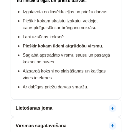
no linsēklu eļļas un priežu darvas.
Izgatavota no linsēklu eļļas un priežu darvas.
Piešķir kokam skaistu izskatu, veidojot
caurspīdīgu slāni ar brūnganu nokrāsu.
Labi uzsūcas koksnē.
Piešķir kokam ūdeni atgrūdošu virsmu.
Saglabā apstrādāto virsmu sausu un pasargā
koksni no puves.
Aizsargā koksni no plaisāšanas un kaitīgas
vides ietekmes.
Ar dabīgas priežu darvas smaržu.
Lietošanas joma
Virsmas sagatavošana