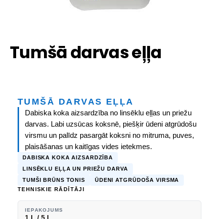
​Tumšā darvas eļļa
TUMŠĀ DARVAS EĻĻA
Dabiska koka aizsardzība no linsēklu eļļas un priežu
darvas. Labi uzsūcas koksnē, piešķir ūdeni atgrūdošu
virsmu un palīdz pasargāt koksni no mitruma, puves,
plaisāšanas un kaitīgas vides ietekmes.
DABISKA KOKA AIZSARDZĪBA
LINSĒKLU EĻĻA UN PRIEŽU DARVA
TUMŠI BRŪNS TONIS
ŪDENI ATGRŪDOŠA VIRSMA
TEHNISKIE RĀDĪTĀJI
IEPAKOJUMS
1 L / 5 L