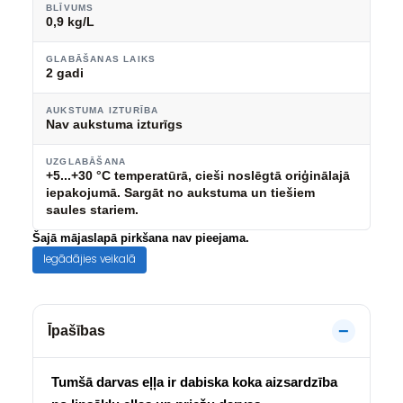
BLĪVUMS
0,9 kg/L
GLABĀŠANAS LAIKS
2 gadi
AUKSTUMA IZTURĪBA
Nav aukstuma izturīgs
UZGLABĀŠANA
+5...+30 °C temperatūrā, cieši noslēgtā oriģinālajā
iepakojumā. Sargāt no aukstuma un tiešiem
saules stariem.
Šajā mājaslapā pirkšana nav pieejama.
Iegādājies veikalā
Īpašības
Tumšā darvas eļļa ir dabiska koka aizsardzība