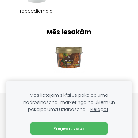
Tapeediemaldi
Mēs iesakām
Mēs lietojam sīkfailus pakalpojuma
nodrošināšanai, mārketinga nolūkiem un
PRODUKTU KATALOGS
SĪKDATNES
pakalpojuma uzlabošanai.
Pielāgot
Blogs
Pieņemt visus