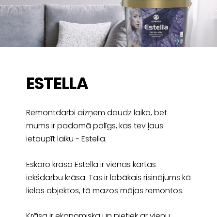
ESTELLA
Remontdarbi aizņem daudz laika, bet
mums ir padomā palīgs, kas tev ļaus
ietaupīt laiku - Estella.
Eskaro krāsa Estella ir vienas kārtas
iekšdarbu krāsa. Tas ir labākais risinājums kā
lielos objektos, tā mazos mājas remontos.
Krāsa ir ekonomiska un pietiek ar vienu