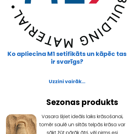
Ko apliecina M1 setifikāts un kāpēc tas
ir svarīgs?
Uzzini vairāk...
Sezonas produkts
Vasara šķiet ideāls laiks krāsošanai,
tomēr saulē un siltās telpās krāsa var
sākt žūt pārāk ātri, vēl pirms esi