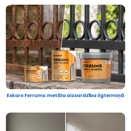
Eskaro Ferrums: metāla aizsardzība ilgtermiņā