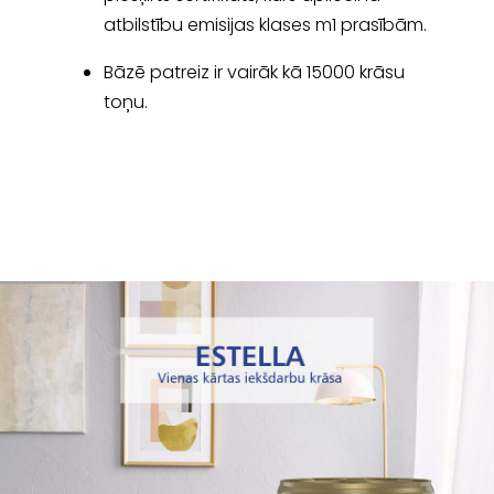
atbilstību emisijas klases m1 prasībām.
Bāzē patreiz ir vairāk kā 15000 krāsu
toņu.