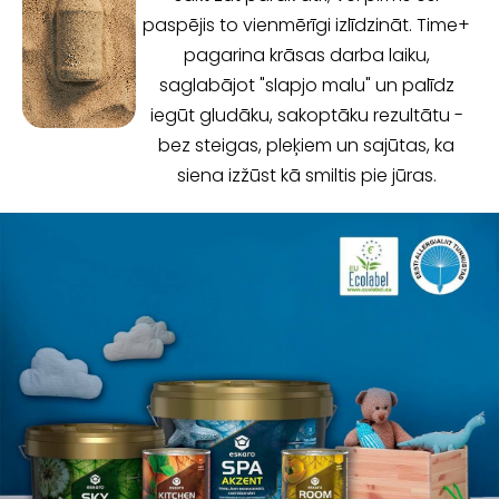
paspējis to vienmērīgi izlīdzināt. Time+
pagarina krāsas darba laiku,
saglabājot "slapjo malu" un palīdz
iegūt gludāku, sakoptāku rezultātu -
bez steigas, pleķiem un sajūtas, ka
siena izžūst kā smiltis pie jūras.