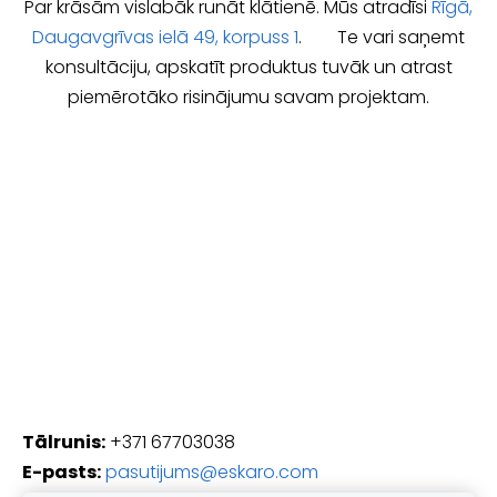
Par krāsām vislabāk runāt klātienē. Mūs atradīsi
Rīgā,
Daugavgrīvas ielā 49, korpuss 1
. Te vari saņemt
konsultāciju, apskatīt produktus tuvāk un atrast
piemērotāko risinājumu savam projektam.
Tālrunis:
+371 67703038
E-pasts:
pasutijums@eskaro.com