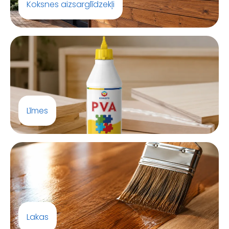
Koksnes aizsarglīdzekļi
Līmes
Lakas