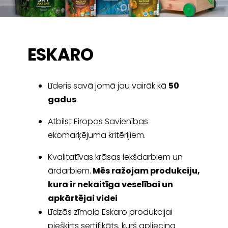
ESKARO
Līderis savā jomā jau vairāk kā
50
gadus
.
Atbilst Eiropas Savienības
ekomarķējuma kritērijiem.
Kvalitatīvas krāsas iekšdarbiem un
ārdarbiem.
Mēs ražojam produkciju,
kura ir nekaitīga veselībai un
apkārtējai videi
Līdzās zīmola Eskaro produkcijai
piešķirts sertifikāts, kurš apliecina