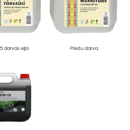
Priežu darva
ā darvas eļļa