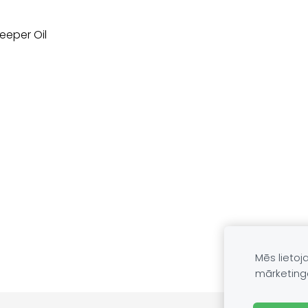
leeper Oil
Mēs lietoj
mārketing