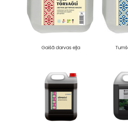
Gaišā darvas eļļa
​Tumš