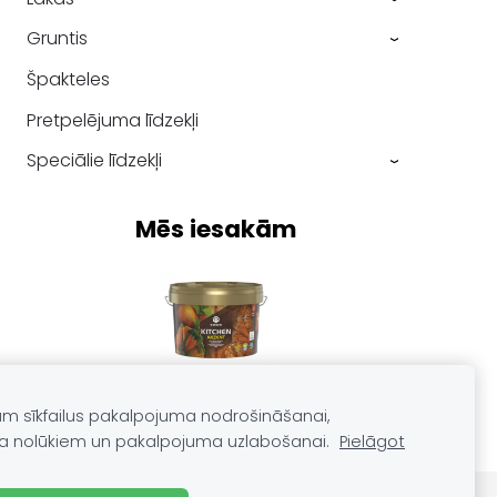
Gruntis
›
Špakteles
Pretpelējuma līdzekļi
Speciālie līdzekļi
›
Mēs iesakām
am sīkfailus pakalpojuma nodrošināšanai,
a nolūkiem un pakalpojuma uzlabošanai.
Pielāgot