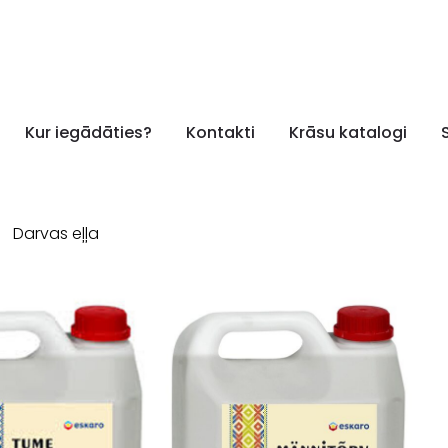
Kur iegādāties?
Kontakti
Krāsu katalogi
Darvas eļļa