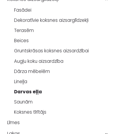
Fasādei
Dekoratīvie koksnes aizsarglīdzekļi
Terasēm
Beices
Gruntskrāsas koksnes aizsardzībai
Augļu koku aizsardzība
Dārza mēbelēm
Lineļļa
Darvas eļļa
Saunām
Koksnes tīrītājs
Līmes
Lakas
›