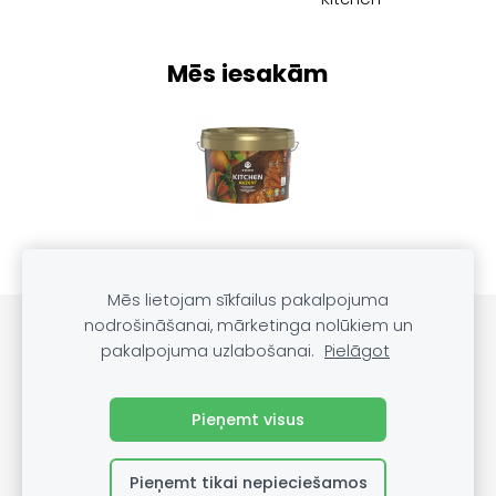
Mēs iesakām
Mēs lietojam sīkfailus pakalpojuma
nodrošināšanai, mārketinga nolūkiem un
PRODUKTU KATALOGS
SĪKDATNES
pakalpojuma uzlabošanai.
Pielāgot
Blogs
Pieņemt visus
Pieņemt tikai nepieciešamos