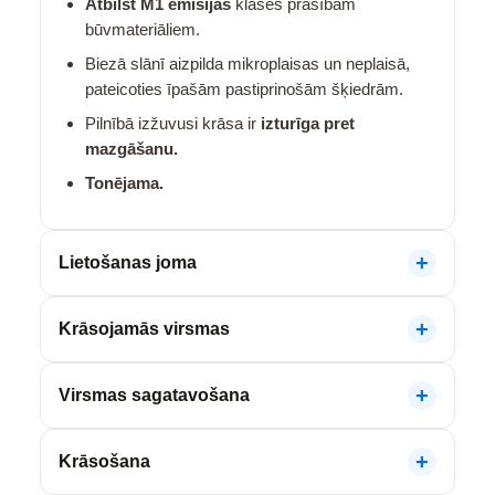
Atbilst M1 emisijas
klases prasībām
būvmateriāliem.
Biezā slānī aizpilda mikroplaisas un neplaisā,
pateicoties īpašām pastiprinošām šķiedrām.
Pilnībā izžuvusi krāsa ir
izturīga pret
mazgāšanu.
Tonējama.
Lietošanas joma
Krāsojamās virsmas
Virsmas sagatavošana
Krāsošana