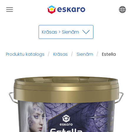
Krāsas > Sienām
Produktu katalogs
Krāsas
Sienām
Estella