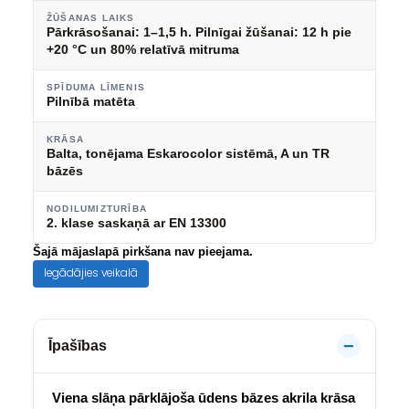
ŽŪŠANAS LAIKS
Pārkrāsošanai: 1–1,5 h. Pilnīgai žūšanai: 12 h pie
+20 °C un 80% relatīvā mitruma
SPĪDUMA LĪMENIS
Pilnībā matēta
KRĀSA
Balta, tonējama
Eskarocolor sistēmā, A un TR
bāzēs
NODILUMIZTURĪBA
2. klase saskaņā ar EN 13300
Šajā mājaslapā pirkšana nav pieejama.
Iegādājies veikalā
Īpašības
Viena slāņa pārklājoša ūdens bāzes akrila krāsa