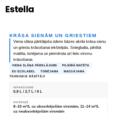
Estella
KRĀSA SIENĀM UN GRIESTIEM
Viena slāņa pārklājoša ūdens bāzes akrila krāsa sienu
un griestu krāsošanai iekštelpās. Sniegbalta, pilnībā
matēta, tonējama un piemērota arī lielu virsmu
krāsošanai.
VIENA SLĀŅA PĀRKLĀJUMS
PILNĪBĀ MATĒTA
EU ECOLABEL
TONĒJAMA
MAZGĀJAMA
TEHNISKIE RĀDĪTĀJI
IEPAKOJUMS
0,9 L / 2,7 L / 9 L
PATĒRIŅŠ
8–10 m²/L uz absorbējošām virsmām, 11–14 m²/L
uz neabsorbējošām virsmām