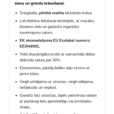
sienu un griestu krāsošanai.
Sniegbalta,
pilnībā matēta
iekšdarbu krāsa.
Ļoti efektīva lietošanai iekštelpās, ar mazāku
bīstamo vielu un gaistošo organisko
savienojumu saturu.
EK ekomarķējuma EU Ecolabel numurs:
EE/044/001.
Videi draudzīgāka izvēle ar samazinātu titāna
dioksīda saturu par 30%.
Ekonomiska, pārklāj lielāko daļu virsmu ar
pirmo kārtu.
Viegli uzklājama uz virsmas, viegli rullējama,
nešļakstās un neplūst.
Gandrīz bez smaržas, tāpēc piemērota vietām
ar pastāvīgi lielu apmeklētāju vai iemītnieku
skaitu.