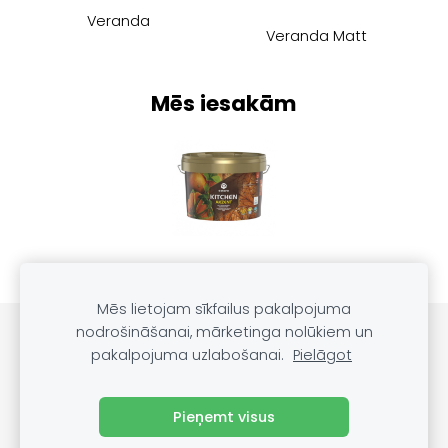
Veranda
Veranda Matt
Mēs iesakām
Mēs lietojam sīkfailus pakalpojuma
nodrošināšanai, mārketinga nolūkiem un
PRODUKTU KATALOGS
SĪKDATNES
pakalpojuma uzlabošanai.
Pielāgot
Blogs
Pieņemt visus