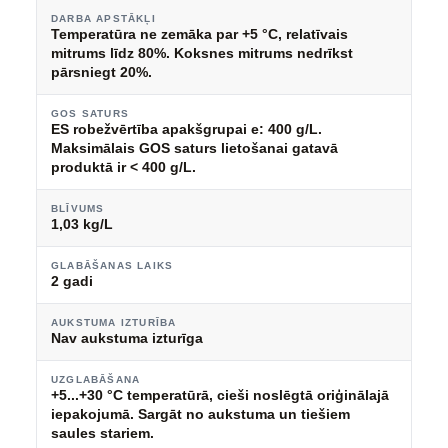
DARBA APSTĀKĻI
Temperatūra ne zemāka par +5 °C, relatīvais
mitrums līdz 80%. Koksnes mitrums nedrīkst
pārsniegt 20%.
GOS SATURS
ES robežvērtība apakšgrupai e: 400 g/L.
Maksimālais GOS saturs lietošanai gatavā
produktā ir < 400 g/L.
BLĪVUMS
1,03 kg/L
GLABĀŠANAS LAIKS
2 gadi
AUKSTUMA IZTURĪBA
Nav aukstuma izturīga
UZGLABĀŠANA
+5...+30 °C temperatūrā, cieši noslēgtā oriģinālajā
iepakojumā. Sargāt no aukstuma un tiešiem
saules stariem.