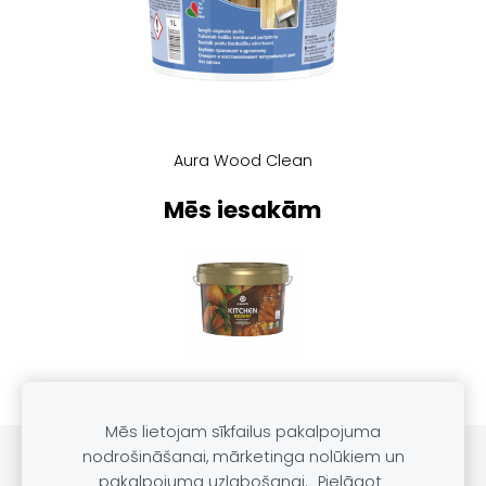
​Aura Wood Clean
Mēs iesakām
Mēs lietojam sīkfailus pakalpojuma
nodrošināšanai, mārketinga nolūkiem un
PRODUKTU KATALOGS
SĪKDATNES
pakalpojuma uzlabošanai.
Pielāgot