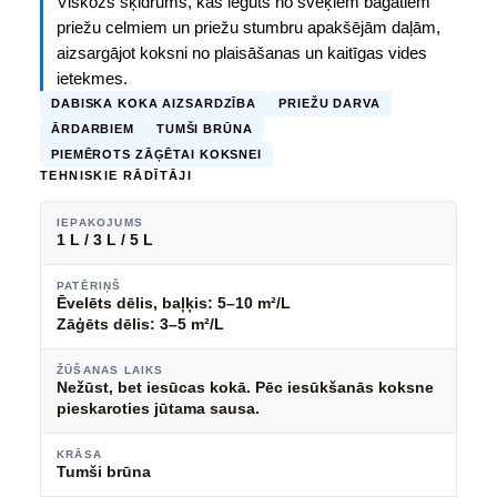
Viskozs šķidrums, kas iegūts no sveķiem bagātiem
priežu celmiem un priežu stumbru apakšējām daļām,
aizsargājot koksni no plaisāšanas un kaitīgas vides
ietekmes.
DABISKA KOKA AIZSARDZĪBA
PRIEŽU DARVA
ĀRDARBIEM
TUMŠI BRŪNA
PIEMĒROTS ZĀĢĒTAI KOKSNEI
TEHNISKIE RĀDĪTĀJI
IEPAKOJUMS
1 L / 3 L / 5 L
PATĒRIŅŠ
Ēvelēts dēlis, baļķis: 5–10 m²/L
Zāģēts dēlis: 3–5 m²/L
ŽŪŠANAS LAIKS
Nežūst, bet iesūcas kokā. Pēc iesūkšanās koksne
pieskaroties jūtama sausa.
KRĀSA
Tumši brūna