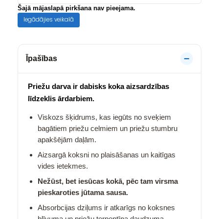
Šajā mājaslapā pirkšana nav pieejama.
Iegādājies veikalā
Īpašības
Priežu darva ir dabisks koka aizsardzības
līdzeklis ārdarbiem.
Viskozs šķidrums, kas iegūts no sveķiem
bagātiem priežu celmiem un priežu stumbru
apakšējām daļām.
Aizsargā koksni no plaisāšanas un kaitīgas
vides ietekmes.
Nežūst, bet iesūcas kokā, pēc tam virsma
pieskaroties jūtama sausa.
Absorbcijas dziļums ir atkarīgs no koksnes
blīvuma un priežu terpentīna daudzuma