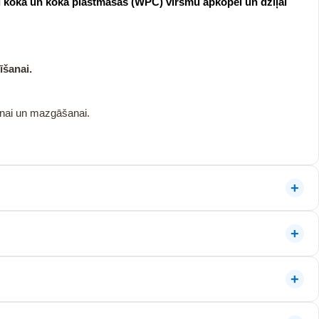
tu koka un koka plastmasas (WPC) virsmu apkopei un dziļai
īšanai.
anai un mazgāšanai.