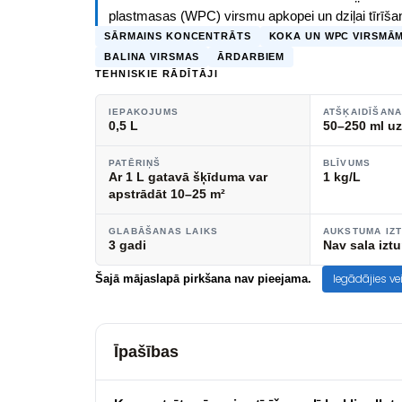
plastmasas (WPC) virsmu apkopei un dziļai tīrīšan
SĀRMAINS KONCENTRĀTS
KOKA UN WPC VIRSMĀ
BALINA VIRSMAS
ĀRDARBIEM
TEHNISKIE RĀDĪTĀJI
IEPAKOJUMS
ATŠĶAIDĪŠAN
0,5 L
50–250 ml uz
PATĒRIŅŠ
BLĪVUMS
Ar 1 L gatavā šķīduma var
1 kg/L
apstrādāt 10–25 m²
GLABĀŠANAS LAIKS
AUKSTUMA IZ
3 gadi
Nav sala iztu
Iegādājies ve
Šajā mājaslapā pirkšana nav pieejama.
Īpašības