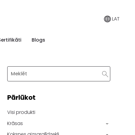
LAT
Sertifikāti
Blogs
Pārlūkot
Visi produkti
Krāsas
›
Koksnes aizsarglīdzekļi
›