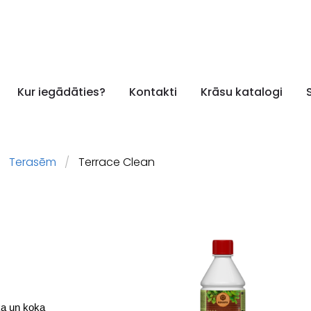
Kur iegādāties?
Kontakti
Krāsu katalogi
Terasēm
Terrace Clean
ka un koka