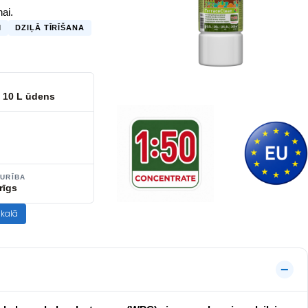
ai.
M
DZIĻĀ TĪRĪŠANA
A
 10 L ūdens
TURĪBA
rīgs
ikalā