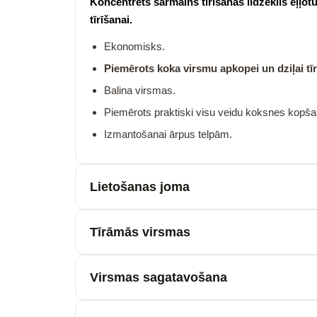
Koncentrēts sārmains tīrīšanas līdzeklis eļļo
tīrīšanai.
Ekonomisks.
Piemērots koka virsmu apkopei un dziļai tīr
Balina virsmas.
Piemērots praktiski visu veidu koksnes kopš
Izmantošanai ārpus telpām.
Lietošanas joma
Tīrāmās virsmas
Virsmas sagatavošana