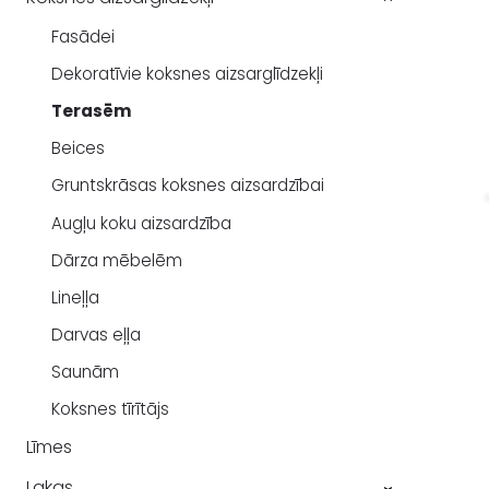
Fasādei
Dekoratīvie koksnes aizsarglīdzekļi
Terasēm
Beices
Gruntskrāsas koksnes aizsardzībai
Augļu koku aizsardzība
Dārza mēbelēm
Lineļļa
Darvas eļļa
Saunām
Koksnes tīrītājs
Līmes
Lakas
›