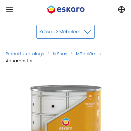
Krāsas > Mēbelēm
Produktu katalogs
Krāsas
Mēbelēm
Aquamaster