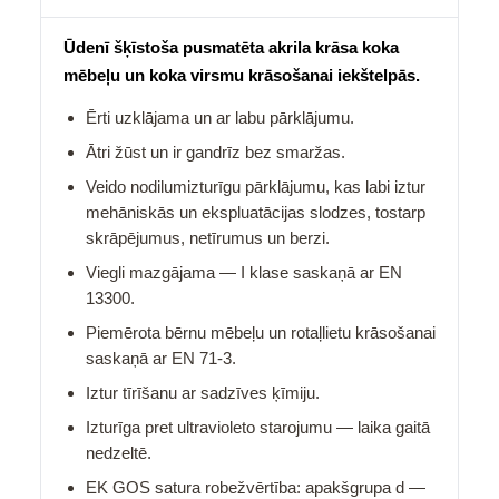
Ūdenī šķīstoša pusmatēta akrila krāsa koka
mēbeļu un koka virsmu krāsošanai iekštelpās.
Ērti uzklājama un ar labu pārklājumu.
Ātri žūst un ir gandrīz bez smaržas.
Veido nodilumizturīgu pārklājumu, kas labi iztur
mehāniskās un ekspluatācijas slodzes, tostarp
skrāpējumus, netīrumus un berzi.
Viegli mazgājama — I klase saskaņā ar EN
13300.
Piemērota bērnu mēbeļu un rotaļlietu krāsošanai
saskaņā ar EN 71-3.
Iztur tīrīšanu ar sadzīves ķīmiju.
Izturīga pret ultravioleto starojumu — laika gaitā
nedzeltē.
EK GOS satura robežvērtība: apakšgrupa d —