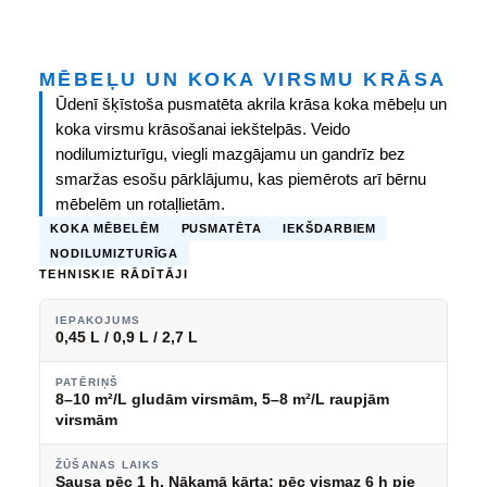
MĒBEĻU UN KOKA VIRSMU KRĀSA
Ūdenī šķīstoša pusmatēta akrila krāsa koka mēbeļu un
koka virsmu krāsošanai iekštelpās. Veido
nodilumizturīgu, viegli mazgājamu un gandrīz bez
smaržas esošu pārklājumu, kas piemērots arī bērnu
mēbelēm un rotaļlietām.
KOKA MĒBELĒM
PUSMATĒTA
IEKŠDARBIEM
NODILUMIZTURĪGA
TEHNISKIE RĀDĪTĀJI
IEPAKOJUMS
0,45 L / 0,9 L / 2,7 L
PATĒRIŅŠ
8–10 m²/L gludām virsmām, 5–8 m²/L raupjām
virsmām
ŽŪŠANAS LAIKS
Sausa pēc 1 h. Nākamā kārta: pēc vismaz 6 h pie