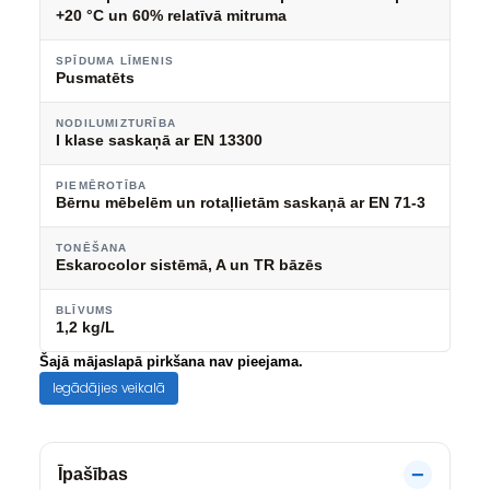
+20 °C un 60% relatīvā mitruma
SPĪDUMA LĪMENIS
Pusmatēts
NODILUMIZTURĪBA
I klase saskaņā ar EN 13300
PIEMĒROTĪBA
Bērnu mēbelēm un rotaļlietām saskaņā ar EN 71-3
TONĒŠANA
Eskarocolor sistēmā, A un TR bāzēs
BLĪVUMS
1,2 kg/L
Šajā mājaslapā pirkšana nav pieejama.
Iegādājies veikalā
Īpašības