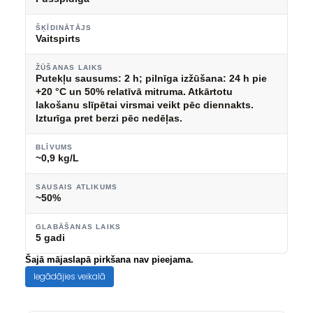
ŠĶĪDINĀTĀJS
Vaitspirts
ŽŪŠANAS LAIKS
Putekļu sausums: 2 h; pilnīga izžūšana: 24 h pie
+20 °C un 50% relatīvā mitruma. Atkārtotu
lakošanu slīpētai virsmai veikt pēc diennakts.
Izturīga pret berzi pēc nedēļas.
BLĪVUMS
~0,9 kg/L
SAUSAIS ATLIKUMS
~50%
GLABĀŠANAS LAIKS
5 gadi
Šajā mājaslapā pirkšana nav pieejama.
Iegādājies veikalā