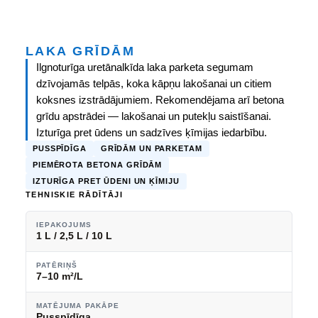
LAKA GRĪDĀM
Ilgnoturīga uretānalkīda laka parketa segumam
dzīvojamās telpās, koka kāpņu lakošanai un citiem
koksnes izstrādājumiem. Rekomendējama arī betona
grīdu apstrādei — lakošanai un putekļu saistīšanai.
Izturīga pret ūdens un sadzīves ķīmijas iedarbību.
PUSSPĪDĪGA
GRĪDĀM UN PARKETAM
PIEMĒROTA BETONA GRĪDĀM
IZTURĪGA PRET ŪDENI UN ĶĪMIJU
TEHNISKIE RĀDĪTĀJI
IEPAKOJUMS
1 L / 2,5 L / 10 L
PATĒRIŅŠ
7–10 m²/L
MATĒJUMA PAKĀPE
Pusspīdīga