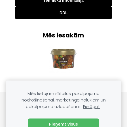
Tehniskā informācija
DDL
Mēs iesakām
Mēs lietojam sīkfailus pakalpojuma
nodrošināšanai, mārketinga nolūkiem un
PRODUKTU KATALOGS
SĪKDATNES
pakalpojuma uzlabošanai.
Pielāgot
Blogs
Pieņemt visus