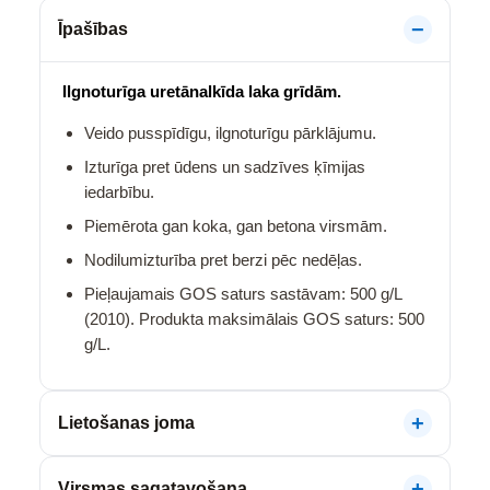
Īpašības
Ilgnoturīga uretānalkīda laka grīdām.
Veido pusspīdīgu, ilgnoturīgu pārklājumu.
Izturīga pret ūdens un sadzīves ķīmijas
iedarbību.
Piemērota gan koka, gan betona virsmām.
Nodilumizturība pret berzi pēc nedēļas.
Pieļaujamais GOS saturs sastāvam: 500 g/L
(2010). Produkta maksimālais GOS saturs: 500
g/L.
Lietošanas joma
Virsmas sagatavošana