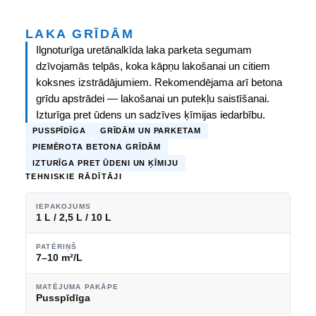
LAKA GRĪDĀM
Ilgnoturīga uretānalkīda laka parketa segumam
dzīvojamās telpās, koka kāpņu lakošanai un citiem
koksnes izstrādājumiem. Rekomendējama arī betona
grīdu apstrādei — lakošanai un putekļu saistīšanai.
Izturīga pret ūdens un sadzīves ķīmijas iedarbību.
PUSSPĪDĪGA
GRĪDĀM UN PARKETAM
PIEMĒROTA BETONA GRĪDĀM
IZTURĪGA PRET ŪDENI UN ĶĪMIJU
TEHNISKIE RĀDĪTĀJI
IEPAKOJUMS
1 L / 2,5 L / 10 L
PATĒRIŅŠ
7–10 m²/L
MATĒJUMA PAKĀPE
Pusspīdīga