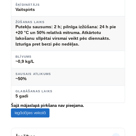
ŠĶĪDINĀTĀJS
Vaitspirts
ŽŪŠANAS LAIKS
Putekļu sausums: 2 h; pilnīga izžūšana: 24 h pie
+20 °C un 50% relatīvā mitruma. Atkārtotu
lakošanu slīpētai virsmai veikt pēc diennakts.
Izturīga pret berzi pēc nedēļas.
BLĪVUMS
~0,9 kg/L
SAUSAIS ATLIKUMS
~50%
GLABĀŠANAS LAIKS
5 gadi
Šajā mājaslapā pirkšana nav pieejama.
Iegādājies veikalā