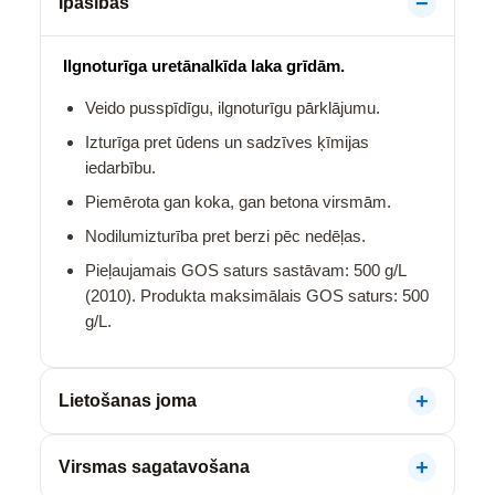
Īpašības
Ilgnoturīga uretānalkīda laka grīdām.
Veido pusspīdīgu, ilgnoturīgu pārklājumu.
Izturīga pret ūdens un sadzīves ķīmijas
iedarbību.
Piemērota gan koka, gan betona virsmām.
Nodilumizturība pret berzi pēc nedēļas.
Pieļaujamais GOS saturs sastāvam: 500 g/L
(2010). Produkta maksimālais GOS saturs: 500
g/L.
Lietošanas joma
Virsmas sagatavošana