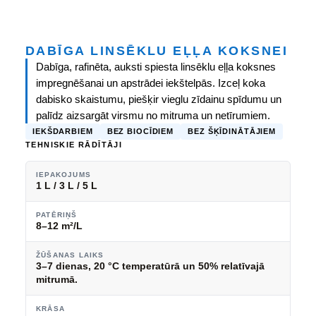
DABĪGA LINSĒKLU EĻĻA KOKSNEI
Dabīga, rafinēta, auksti spiesta linsēklu eļļa koksnes
impregnēšanai un apstrādei iekštelpās. Izceļ koka
dabisko skaistumu, piešķir vieglu zīdainu spīdumu un
palīdz aizsargāt virsmu no mitruma un netīrumiem.
IEKŠDARBIEM
BEZ BIOCĪDIEM
BEZ ŠĶĪDINĀTĀJIEM
TEHNISKIE RĀDĪTĀJI
IEPAKOJUMS
1 L / 3 L / 5 L
PATĒRIŅŠ
8–12 m²/L
ŽŪŠANAS LAIKS
3–7 dienas, 20 °C temperatūrā un 50% relatīvajā
mitrumā.
KRĀSA