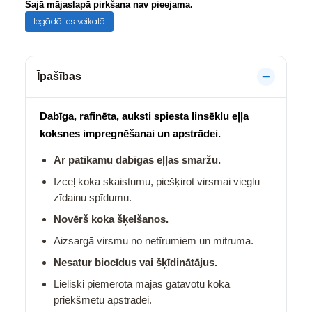
Šajā mājaslapā pirkšana nav pieejama.
Iegādājies veikalā
Īpašības
Dabīga, rafinēta, auksti spiesta linsēklu eļļa
koksnes impregnēšanai un apstrādei.
Ar patīkamu dabīgas eļļas smaržu.
Izceļ koka skaistumu, piešķirot virsmai vieglu
zīdainu spīdumu.
Novērš koka šķelšanos.
Aizsargā virsmu no netīrumiem un mitruma.
Nesatur biocīdus vai šķīdinātājus.
Lieliski piemērota mājās gatavotu koka
priekšmetu apstrādei.