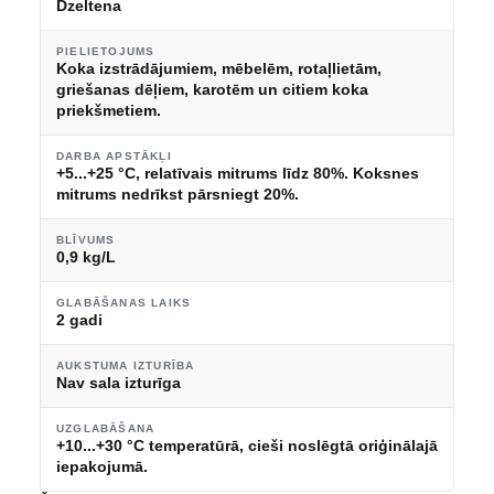
Dzeltena
PIELIETOJUMS
Koka izstrādājumiem, mēbelēm, rotaļlietām,
griešanas dēļiem, karotēm un citiem koka
priekšmetiem.
DARBA APSTĀKĻI
+5...+25 °C, relatīvais mitrums līdz 80%. Koksnes
mitrums nedrīkst pārsniegt 20%.
BLĪVUMS
0,9 kg/L
GLABĀŠANAS LAIKS
2 gadi
AUKSTUMA IZTURĪBA
Nav sala izturīga
UZGLABĀŠANA
+10...+30 °C temperatūrā, cieši noslēgtā oriģinālajā
iepakojumā.