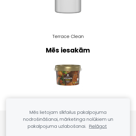
Terrace Clean
Mēs iesakām
Mēs lietojam sīkfailus pakalpojuma
nodrošināšanai, mārketinga nolūkiem un
PRODUKTU KATALOGS
SĪKDATNES
pakalpojuma uzlabošanai.
Pielāgot