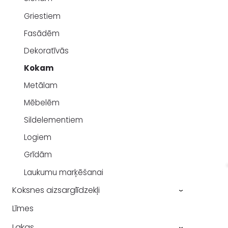
Griestiem
Fasādēm
Dekoratīvās
Kokam
Metālam
Mēbelēm
Sildelementiem
Logiem
Grīdām
Laukumu marķēšanai
Koksnes aizsarglīdzekļi
›
Līmes
Lakas
›