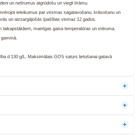
eni un netīrumus atgrūdošu un viegli tīrāmu.
ievērojot ieteikumus par virsmas sagatavošanu, krāsošanu un
vās un aizsargājošās īpašības vismaz 12 gadus.
m laikapstākļiem, mainīgas gaisa temperatūras un mitruma.
su gammā.
a d 130 g/L. Maksimālais GOS saturs lietošanai gatavā