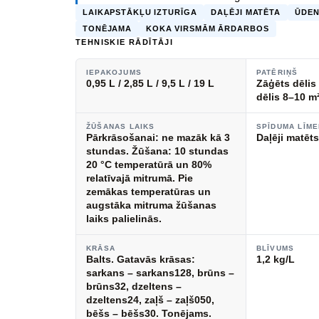
LAIKAPSTĀKĻU IZTURĪGA
DAĻĒJI MATĒTA
ŪDEN
TONĒJAMA
KOKA VIRSMĀM ĀRDARBOS
TEHNISKIE RĀDĪTĀJI
IEPAKOJUMS
PATĒRIŅŠ
0,95 L / 2,85 L / 9,5 L / 19 L
Zāģēts dēlis 
dēlis 8–10 m
ŽŪŠANAS LAIKS
SPĪDUMA LĪME
Pārkrāsošanai: ne mazāk kā 3
Daļēji matēt
stundas. Žūšana: 10 stundas
20 °C temperatūrā un 80%
relatīvajā mitrumā. Pie
zemākas temperatūras un
augstāka mitruma žūšanas
laiks palielinās.
KRĀSA
BLĪVUMS
Balts. Gatavās krāsas:
1,2 kg/L
sarkans – sarkans128, brūns –
brūns32, dzeltens –
dzeltens24, zaļš – zaļš050,
bēšs – bēšs30. Tonējams.