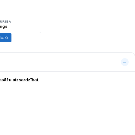
TURĪBA
rīgs
ikalā
asāžu aizsardzībai.