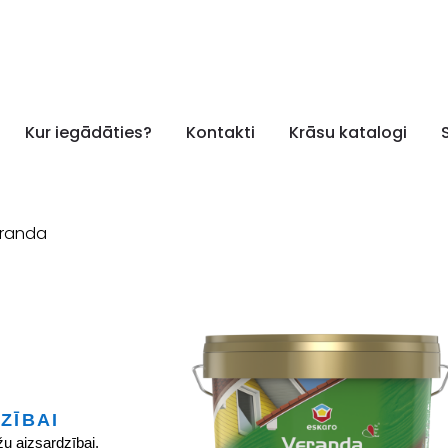
Kur iegādāties?
Kontakti
Krāsu katalogi
randa
ZĪBAI
žu aizsardzībai.