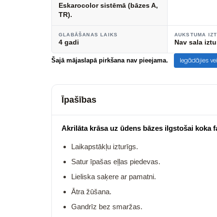
Eskarocolor sistēmā (bāzes A,
TR).
GLABĀŠANAS LAIKS
AUKSTUMA IZ
4 gadi
Nav sala iztu
Iegādājies ve
Šajā mājaslapā pirkšana nav pieejama.
Īpašības
Akrilāta krāsa uz ūdens bāzes ilgstošai koka f
Laikapstākļu izturīgs.
Satur īpašas eļļas piedevas.
Lieliska saķere ar pamatni.
Ātra žūšana.
Gandrīz bez smaržas.