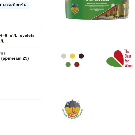
I ATGRŪDOŠA
4–6 m²/L, ēvelēts
²/L
NIS
s (apmēram 25)