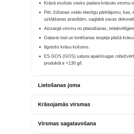
Krāsā esošais vasks padara krāsoto virsmu ūd
Pēc žūšanas veido elastīgu pārklājumu, kas, 
uzklāšanas prasībām, saglabā savas dekoratī
Aizsargā virsmu no plaisāšanas, nelabvēlīgie
Gatavie toņi un tonēšanas iespēja plašā krā
Ilgstošs krāsu košums.
ES GOS (GOS) satura apakšsugas robežvērtīb
produktā ir <130 g/l.
Lietošanas joma
Krāsojamās virsmas
Virsmas sagatavošana