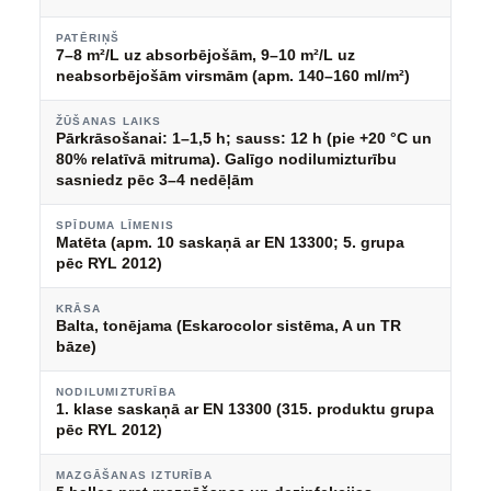
PATĒRIŅŠ
7–8 m²/L uz absorbējošām, 9–10 m²/L uz
neabsorbējošām virsmām (apm. 140–160 ml/m²)
ŽŪŠANAS LAIKS
Pārkrāsošanai: 1–1,5 h; sauss: 12 h (pie +20 °C un
80% relatīvā mitruma). Galīgo nodilumizturību
sasniedz pēc 3–4 nedēļām
SPĪDUMA LĪMENIS
Matēta (apm. 10 saskaņā ar EN 13300; 5. grupa
pēc RYL 2012)
KRĀSA
Balta, tonējama (Eskarocolor sistēma, A un TR
bāze)
NODILUMIZTURĪBA
1. klase saskaņā ar EN 13300 (315. produktu grupa
pēc RYL 2012)
MAZGĀŠANAS IZTURĪBA