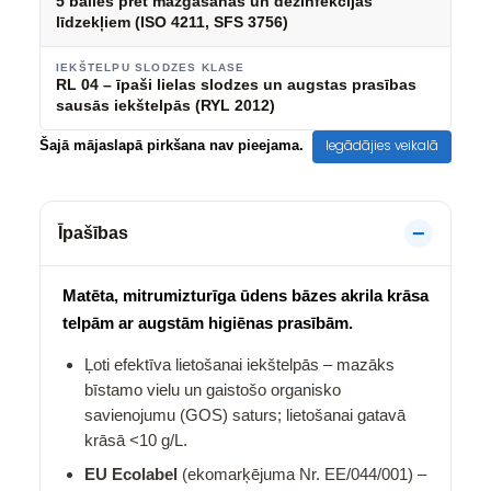
5 balles pret mazgāšanas un dezinfekcijas
līdzekļiem (ISO 4211, SFS 3756)
IEKŠTELPU SLODZES KLASE
RL 04 – īpaši lielas slodzes un augstas prasības
sausās iekštelpās (RYL 2012)
Iegādājies veikalā
Šajā mājaslapā pirkšana nav pieejama.
Īpašības
Matēta, mitrumizturīga ūdens bāzes akrila krāsa
telpām ar augstām higiēnas prasībām.
Ļoti efektīva lietošanai iekštelpās – mazāks
bīstamo vielu un gaistošo organisko
savienojumu (GOS) saturs; lietošanai gatavā
krāsā <10 g/L.
EU Ecolabel
(ekomarķējuma Nr. EE/044/001) –