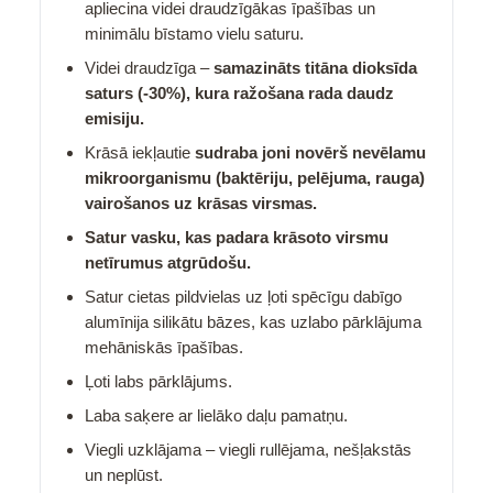
apliecina videi draudzīgākas īpašības un
minimālu bīstamo vielu saturu.
Videi draudzīga –
samazināts titāna dioksīda
saturs (-30%), kura ražošana rada daudz
emisiju.
Krāsā iekļautie
sudraba joni novērš nevēlamu
mikroorganismu (baktēriju, pelējuma, rauga)
vairošanos uz krāsas virsmas.
Satur vasku, kas padara krāsoto virsmu
netīrumus atgrūdošu.
Satur cietas pildvielas uz ļoti spēcīgu dabīgo
alumīnija silikātu bāzes, kas uzlabo pārklājuma
mehāniskās īpašības.
Ļoti labs pārklājums.
Laba saķere ar lielāko daļu pamatņu.
Viegli uzklājama – viegli rullējama, nešļakstās
un neplūst.