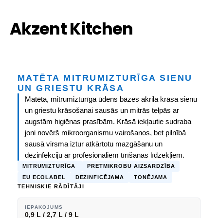
Akzent Kitchen
MATĒTA MITRUMIZTURĪGA SIENU
UN GRIESTU KRĀSA
Matēta, mitrumizturīga ūdens bāzes akrila krāsa sienu
un griestu krāsošanai sausās un mitrās telpās ar
augstām higiēnas prasībām. Krāsā iekļautie sudraba
joni novērš mikroorganismu vairošanos, bet pilnībā
sausā virsma iztur atkārtotu mazgāšanu un
dezinfekciju ar profesionāliem tīrīšanas līdzekļiem.
MITRUMIZTURĪGA
PRETMIKROBU AIZSARDZĪBA
EU ECOLABEL
DEZINFICĒJAMA
TONĒJAMA
TEHNISKIE RĀDĪTĀJI
IEPAKOJUMS
0,9 L / 2,7 L / 9 L