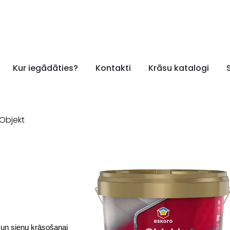
Kur iegādāties?
Kontakti
Krāsu katalogi
Objekt
u un sienu krāsošanai