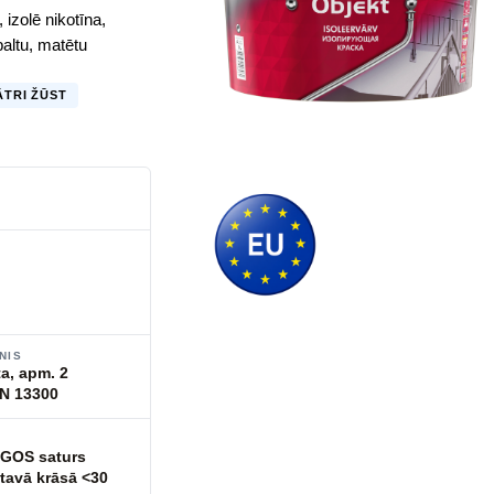
 izolē nikotīna,
baltu, matētu
ĀTRI ŽŪST
NIS
ta, apm. 2
EN 13300
 GOS saturs
atavā krāsā <30