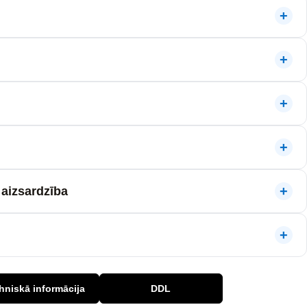
aizsardzība
hniskā informācija
DDL