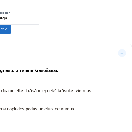
TURĪBA
rīga
ikalā
 griestu un sienu krāsošanai.
kīda un eļļas krāsām iepriekš krāsotas virsmas.
ūdens noplūdes pēdas un citus netīrumus.