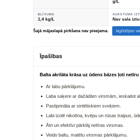
g/L
BLĪVUMS
AUKSTUMA IZ
1,4 kg/L
Nav sala iztu
Iegādājies ve
Šajā mājaslapā pirkšana nav pieejama.
Īpašības
Balta akrilāta krāsa uz ūdens bāzes ļoti netīru
Ar labu pārklājumu.
Laba saķere ar dažādām virsmām, ieskaitot al
Pastiprināta ar sintētiskiem sveķiem.
Labi izolē nikotīna, kvēpu un rūsas traipus, 
Ātri un efektīvi pārklāj netīras virsmas.
Veido baltu, matētu virsmas pārklājumu.