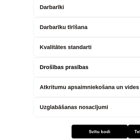
Darbarīki
Darbarīku tīrīšana
Kvalitātes standarti
Drošības prasības
Atkritumu apsaimniekošana un vides 
Uzglabāšanas nosacījumi
Svītu kodi
Te