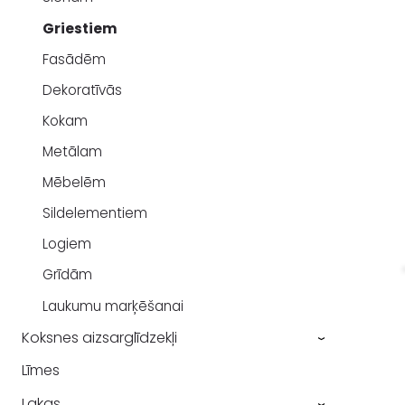
Griestiem
Fasādēm
Dekoratīvās
Kokam
Metālam
Mēbelēm
Sildelementiem
Logiem
Grīdām
Laukumu marķēšanai
Koksnes aizsarglīdzekļi
›
Līmes
Lakas
›