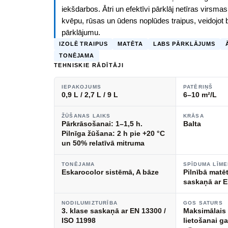
iekšdarbos. Ātri un efektīvi pārklāj netīras virsmas,
kvēpu, rūsas un ūdens noplūdes traipus, veidojot 
pārklājumu.
IZOLĒ TRAIPUS
MATĒTA
LABS PĀRKLĀJUMS
TONĒJAMA
TEHNISKIE RĀDĪTĀJI
IEPAKOJUMS
PATĒRIŅŠ
0,9 L / 2,7 L / 9 L
6–10 m²/L
ŽŪŠANAS LAIKS
KRĀSA
Pārkrāsošanai: 1–1,5 h.
Balta
Pilnīga žūšana: 2 h pie +20 °C
un 50% relatīvā mitruma
TONĒJAMA
SPĪDUMA LĪME
Eskarocolor sistēmā, A bāze
Pilnībā matē
saskaņā ar 
NODILUMIZTURĪBA
GOS SATURS
3. klase saskaņā ar EN 13300 /
Maksimālais
ISO 11998
lietošanai g