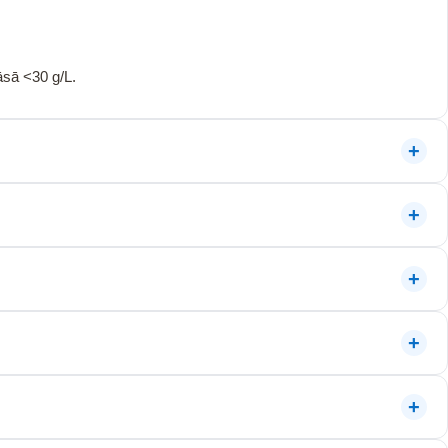
āsā <30 g/L.