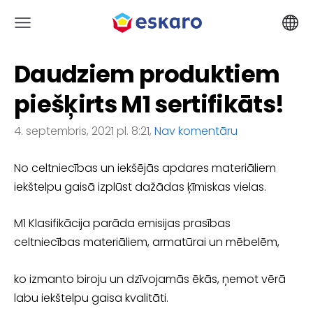
Daudziem produktiem
piešķirts M1 sertifikāts!
4. septembris, 2021 pl. 8:21,
Nav komentāru
No celtniecības un iekšējās apdares materiāliem
iekštelpu gaisā izplūst dažādas ķīmiskas vielas.
M1 Klasifikācija parāda emisijas prasības
celtniecības materiāliem, armatūrai un mēbelēm,
ko izmanto biroju un dzīvojamās ēkās, ņemot vērā
labu iekštelpu gaisa kvalitāti.