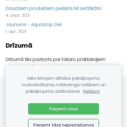
Daudziem produktiem piešķirts M1 sertifikāts!
4. sept. 2021
Jaunums - Aquastop Gel
1. apr. 2021
Drīzumā
Drīzumā tiks paziņots par Eskaro praktiskajiem
semināriem "Eskaro atbild"
Mēs lietojam sīkfailus pakalpojuma
nodrošināšanai, mārketinga nolūkiem un
PRODUKTU KATALOGS
SĪKDATNES
pakalpojuma uzlabošanai.
Pielāgot
Blogs
Pieņemt visus
Pieņemt tikai nepieciešamos