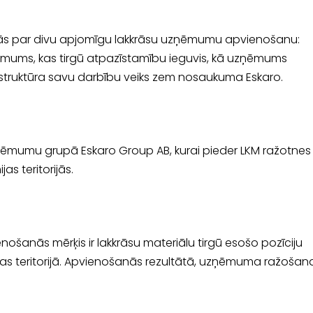
anās par divu apjomīgu lakkrāsu uzņēmumu apvienošanu:
ņēmums, kas tirgū atpazīstamību ieguvis, kā uzņēmums
 struktūra savu darbību veiks zem nosaukuma Eskaro.
zņēmumu grupā Eskaro Group AB, kurai pieder LKM ražotnes
jas teritorijās.
ošanās mērķis ir lakkrāsu materiālu tirgū esošo pozīciju
ijas teritorijā. Apvienošanās rezultātā, uzņēmuma ražošan