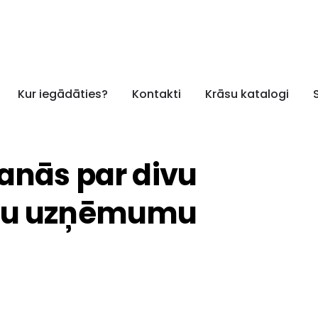
Kur iegādāties?
Kontakti
Krāsu katalogi
anās par divu
āsu uzņēmumu