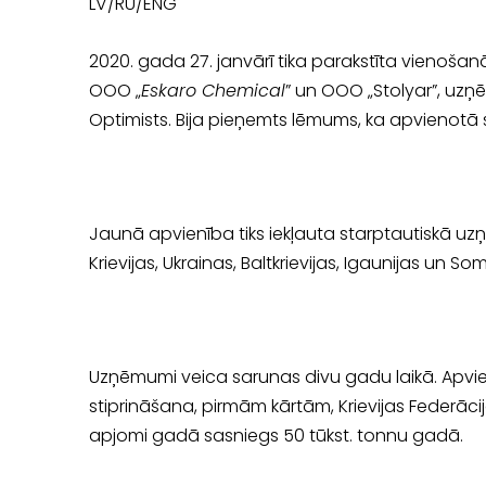
LV/RU/ENG
2020. gada 27. janvārī tika parakstīta vienoš
OOO „
Eskaro Chemical
” un OOO „Stolyar”, uz
Optimists. Bija pieņemts lēmums, ka apvienotā
Jaunā apvienība tiks iekļauta starptautiskā u
Krievijas, Ukrainas, Baltkrievijas, Igaunijas un Somi
Uzņēmumi veica sarunas divu gadu laikā. Apvien
stiprināšana, pirmām kārtām, Krievijas Federāc
apjomi gadā sasniegs 50 tūkst. tonnu gadā.