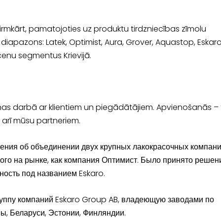
mkārt, pamatojoties uz produktu tirdzniecības zīmolu
diapazons: Latek, Optimist, Aura, Grover, Aquastop, Eskar
s cenu segmentus Krievijā.
s darbā ar klientiem un piegādātājiem. Apvienošanās – 
t arī mūsu partneriem.
шения об объединении двух крупных лакокрасочных компани
ого на рынке, как компания Оптимист. Было принято решен
ность под названием Eskaro.
уппу компаний Eskaro Group AB, владеющую заводами по
ы, Беларуси, Эстонии, Финляндии.