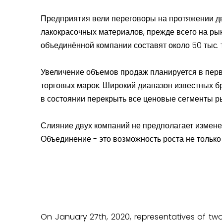
Предприятия вели переговоры на протяжении дв
лакокрасочных материалов, прежде всего на ры
объединённой компании составят около 50 тыс. т
Увеличение объемов продаж планируется в перв
торговых марок. Широкий диапазон известных бре
в состоянии перекрыть все ценовые сегменты р
Слияние двух компаний не предполагает измене
Объединение - это возможность роста не только 
On January 27th, 2020, representatives of tw