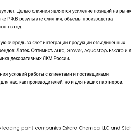
ух лет. Целью слияния является усиление позиций на рынк
нке РФ.В результате слияния, объемы производства
онн в год.
ую очередь за счёт интеграции продукции объединённых
ндов: Латек, Оптимист, Aura, Grover, Aquastop, Eskaro и д
ынка декоративных ЛКМ России.
ния условий работы с клиентами и поставщиками.
для нас, как производителей, но и для наших партнеров.
o leading paint companies Eskaro Chemical LLC and Stol