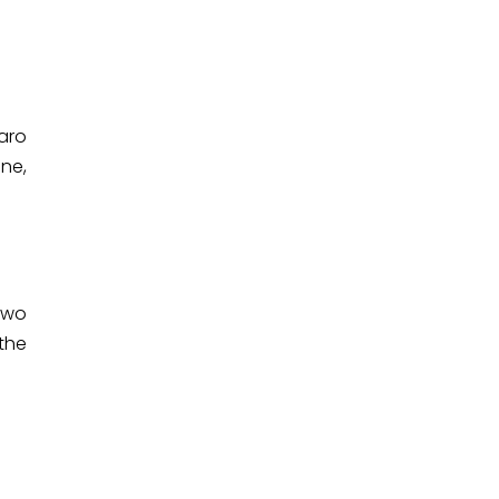
aro
ne,
two
the