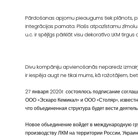
Pārdošanas apjomu pieaugums tiek plānots, pir
integrācijas pamata. Plašs atpazīstamu zīmolu 
u.c. ir spējīgs pārklāt visu dekoratīvo LKM tirgu
Divu kompāniju apvienošanās neparedz izmaiņa
ir iespēja augt ne tikai mums, kā ražotājiem, be
27 января 2020г. состоялось подписание согла
ООО «Эскаро Кемикал» и ООО «Столяр», известн
что объединенная структура будет вести деятель
Новое объединение войдет в международную гр
производству ЛКМ на территории России, Украин